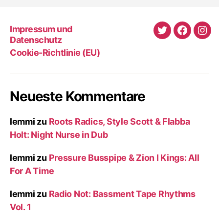
Impressum und
Twitter
Faceboo
Ins
Datenschutz
Cookie-Richtlinie (EU)
Neueste Kommentare
lemmi
zu
Roots Radics, Style Scott & Flabba
Holt: Night Nurse in Dub
lemmi
zu
Pressure Busspipe & Zion I Kings: All
For A Time
lemmi
zu
Radio Not: Bassment Tape Rhythms
Vol. 1