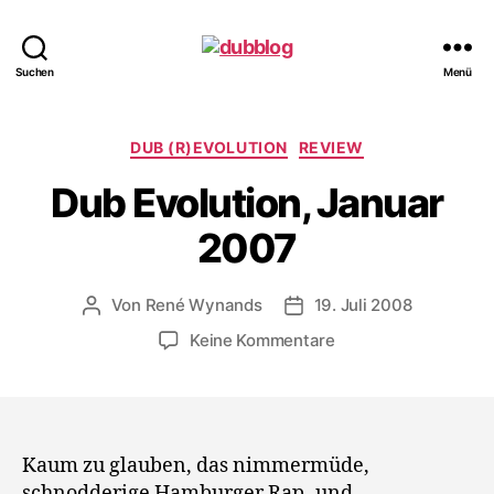
dubblog
Suchen
Menü
Kategorien
DUB (R)EVOLUTION
REVIEW
Dub Evolution, Januar
2007
Von
René Wynands
19. Juli 2008
Beitragsautor
Veröffentlichungsdatum
zu
Keine Kommentare
Dub
Evolution,
Januar
2007
Kaum zu glauben, das nimmermüde,
schnodderige Hamburger Rap- und