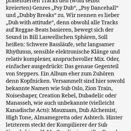
präsentierten Tracks den (wohl selbst
kreierten) Genres „Psy Dub“, „Psy Dancehall“
und „Dubby Breaks“ zu. Wir nennen es lieber
„Dub with attitude“, denn obwohl alle Tracks
auf Reggae-Beats basieren, bewegt sich der
Sound in Bill Laswellschen Sphären, Soll
heißen: Schwere Bassläufe, sehr langsamer
Rhythmus, sensible elektronische Klänge und
relativ komplexer, anspruchsvoller Mix. Oder,
einfacher ausgedrückt: Das genaue Gegenteil
von Steppers. Ein Album eher zum Zuhören
denn Kopfnicken. Versammelt sind hier sowohl
bekannte Namen wie Sub Oslo, Zion Train,
Noiseshaper, Creation Rebel, Dubadelic oder
Manasseh, wie auch unbekannte (vielleicht
Kanadische Acts): Mauxuam, Dub Alchemist,
High Tone, Almamegretta oder Ashtech. Hinter
letzterem steckt der Kompilierer der Sub