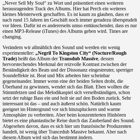
„Never Sell My Soul“ zu Wort und präsentiert einen weiteren
herausragenden Track des Albums. Hier hat Perch ein weiteres
kleines Meisterwerk geschaffen. Es ist kaum zu glauben, dass er
nach rund 15 Jahren im Geschäft noch immer geradezu übersprudelt
vor Ideen. Dafür ist es andererseits umso enttäuschender, dass es nur
einen MP3-Release (iTunes) des Albums geben wird. Times are
changing.
Verändern wir allmählich den Sound und werden ein wenig
experimenteller:
„Negril To Kingston City“ (Nocture/Rough
Trade)
heißt das Album der
Transdub Massive
, dessen
hervorstechendes Merkmal der reizvolle Kontrast zwischen der
Beständigkeit des Beats und der Dissonanz eingestreuter, sperriger
Soundeffekte ist. Beat und Mix arbeiten hier scheinbar
gegeneinander. Immer wenn eine der beiden Seiten droht, die
Überhand zu gewinnen, wendet sich das Blatt. Eben wollten die
Stimmfetzen und das Melodikaspiel sich verselbständigen, schon
setzt der ruhige Bass ein und holt sie auf den Boden zurück. Sehr
interessant ist das – und auch äußerst schön. Natürlich kaum
geeignet im Hintergrund vor sich hinzupluckern und warme
Atmosphäre zu verbreiten. Aber beim konzentrierten Hinhören
bietet es eine phantastische Reise durch das Zauberland des Sound.
Abgesehen davon, dass es sich hier um französische Produzenten
handelt, ist wenig über Trancedub Massive bekannt. Aber nach
diesem Album wird sich das bestimmt ändern.