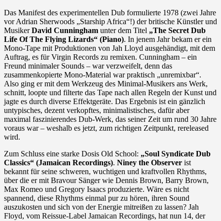
Das Manifest des experimentellen Dub formulierte 1978 (zwei Jahre
vor Adrian Sherwoods „Starship Africa“!) der britische Künstler und
Musiker
David Cunningham
unter dem Titel
„The Secret Dub
Life Of The Flying Lizards“ (Piano)
. In jenem Jahr bekam er ein
Mono-Tape mit Produktionen von Jah Lloyd ausgehändigt, mit dem
Auftrag, es für Virgin Records zu remixen. Cunningham – ein
Freund minimaler Sounds – war verzweifelt, denn das
zusammenkopierte Mono-Material war praktisch „unremixbar“.
Also ging er mit dem Werkzeug des Minimal-Musikers ans Werk,
schnitt, loopte und filterte das Tape nach allen Regeln der Kunst und
jagte es durch diverse Effektgeräte. Das Ergebnis ist ein gänzlich
untypisches, dezent verkopftes, minimalistisches, dafür aber
maximal faszinierendes Dub-Werk, das seiner Zeit um rund 30 Jahre
voraus war – weshalb es jetzt, zum richtigen Zeitpunkt, rereleased
wird.
Zum Schluss eine starke Dosis Old School:
„Soul Syndicate Dub
Classics“ (Jamaican Recordings)
.
Niney the Observer
ist
bekannt für seine schweren, wuchtigen und kraftvollen Rhythms,
über die er mit Bravour Sänger wie Dennis Brown, Barry Brown,
Max Romeo und Gregory Isaacs produzierte. Wäre es nicht
spannend, diese Rhythms einmal pur zu hören, ihren Sound
auszukosten und sich von der Energie mitreißen zu lassen? Jah
Floyd, vom Reissue-Label Jamaican Recordings, hat nun 14, der