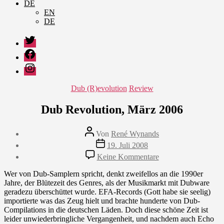
DE
EN
DE
Twitter
Facebook
Instagram
Kategorien
Dub (R)evolution
Review
Dub Revolution, März 2006
Beitragsautor
Von
René Wynands
Veröffentlichungsdatum
19. Juli 2008
zu
Keine Kommentare
Dub
Revolution,
Wer von Dub-Samplern spricht, denkt zweifellos an die 1990er
März
Jahre, der Blütezeit des Genres, als der Musikmarkt mit Dubware
2006
geradezu überschüttet wurde. EFA-Records (Gott habe sie seelig)
importierte was das Zeug hielt und brachte hunderte von Dub-
Compilations in die deutschen Läden. Doch diese schöne Zeit ist
leider unwiederbringliche Vergangenheit, und nachdem auch Echo