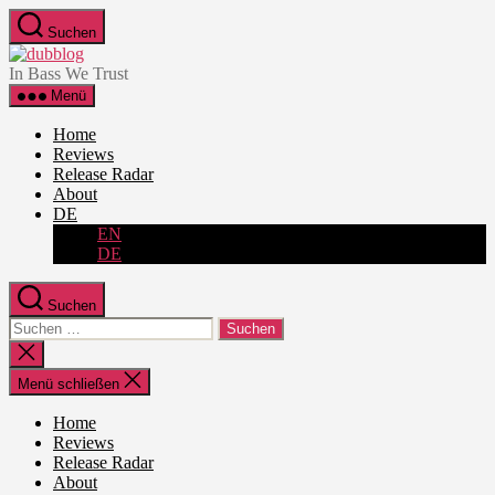
Zum
Suchen
Inhalt
dubblog
springen
In Bass We Trust
Menü
Home
Reviews
Release Radar
About
DE
EN
DE
Suchen
Suche
nach:
Suche
schließen
Menü schließen
Home
Reviews
Release Radar
About