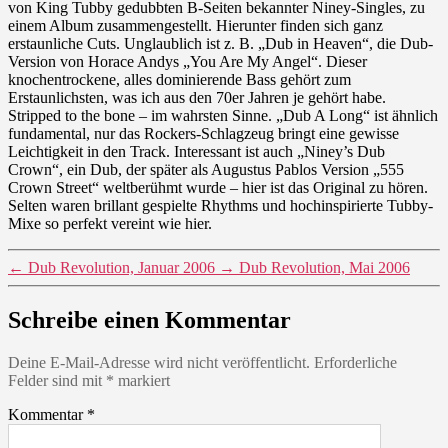
von King Tubby gedubbten B-Seiten bekannter Niney-Singles, zu
einem Album zusammengestellt. Hierunter finden sich ganz
erstaunliche Cuts. Unglaublich ist z. B. „Dub in Heaven“, die Dub-
Version von Horace Andys „You Are My Angel“. Dieser
knochentrockene, alles dominierende Bass gehört zum
Erstaunlichsten, was ich aus den 70er Jahren je gehört habe.
Stripped to the bone – im wahrsten Sinne. „Dub A Long“ ist ähnlich
fundamental, nur das Rockers-Schlagzeug bringt eine gewisse
Leichtigkeit in den Track. Interessant ist auch „Niney’s Dub
Crown“, ein Dub, der später als Augustus Pablos Version „555
Crown Street“ weltberühmt wurde – hier ist das Original zu hören.
Selten waren brillant gespielte Rhythms und hochinspirierte Tubby-
Mixe so perfekt vereint wie hier.
←
Dub Revolution, Januar 2006
→
Dub Revolution, Mai 2006
Schreibe einen Kommentar
Deine E-Mail-Adresse wird nicht veröffentlicht.
Erforderliche
Felder sind mit
*
markiert
Kommentar
*