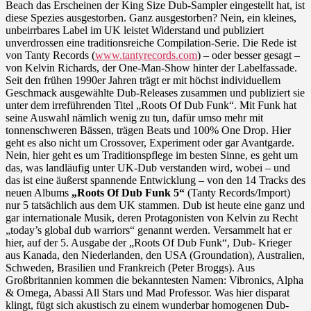
Beach das Erscheinen der King Size Dub-Sampler eingestellt hat, ist
diese Spezies ausgestorben. Ganz ausgestorben? Nein, ein kleines,
unbeirrbares Label im UK leistet Widerstand und publiziert
unverdrossen eine traditionsreiche Compilation-Serie. Die Rede ist
von Tanty Records (
www.tantyrecords.com
) – oder besser gesagt –
von Kelvin Richards, der One-Man-Show hinter der Labelfassade.
Seit den frühen 1990er Jahren trägt er mit höchst individuellem
Geschmack ausgewählte Dub-Releases zusammen und publiziert sie
unter dem irreführenden Titel „Roots Of Dub Funk“. Mit Funk hat
seine Auswahl nämlich wenig zu tun, dafür umso mehr mit
tonnenschweren Bässen, trägen Beats und 100% One Drop. Hier
geht es also nicht um Crossover, Experiment oder gar Avantgarde.
Nein, hier geht es um Traditionspflege im besten Sinne, es geht um
das, was landläufig unter UK-Dub verstanden wird, wobei – und
das ist eine äußerst spannende Entwicklung – von den 14 Tracks des
neuen Albums
„Roots Of Dub Funk 5“
(Tanty Records/Import)
nur 5 tatsächlich aus dem UK stammen. Dub ist heute eine ganz und
gar internationale Musik, deren Protagonisten von Kelvin zu Recht
„today’s global dub warriors“ genannt werden. Versammelt hat er
hier, auf der 5. Ausgabe der „Roots Of Dub Funk“, Dub- Krieger
aus Kanada, den Niederlanden, den USA (Groundation), Australien,
Schweden, Brasilien und Frankreich (Peter Broggs). Aus
Großbritannien kommen die bekanntesten Namen: Vibronics, Alpha
& Omega, Abassi All Stars und Mad Professor. Was hier disparat
klingt, fügt sich akustisch zu einem wunderbar homogenen Dub-