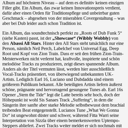
Album auf höchstem Niveau – auf dem es definitiv keinen einzigen
Filler gibt. Ein Album, das zwar keinen Innovationspreis verdient,
dafür aber einen Orden für Traditionspflege und unbeirrbar guten
Geschmack – abgesehen von der miserablen Covergestaltung – was
aber bei Dub leider auch schon Tradition ist.
Ein Album, das soundtechnisch perfekt zu „Roots of Dub Funk 5“
(siehe Kasten) passt, ist der
„Showcase“ (Wibbly Wobbly)
von
den
Abassi All Stars
. Hinter den All Stars steht tatsächlich nur eine
Person, nämlich Neil Perch, Labelchef von Universal Egg, Deep
Root und Kopf von Zion Train. Dass er seit den frühen Zion-Train-
Meisterwerken nicht verlernt hat, kraftvolle, inspirierte und schön
melodiöse Tracks zu produzieren, zeigt dieses spannende Album.
Anders als der Titel vermuten lässt, werden hier ausschließlich
Vocal-Tracks präsentiert, von überwiegend unbekannten UK-
Artists. Lediglich Earl 16, Luciano und Dubdadda sind einem
größerem Publikum bekannt. Alle beteiligten Artists liefern äußerst
schöne, prägnante und hervorragend gesungene Tunes ab. Earl 16s
Opener „Stem the Tide“ legt die Latte bereits sehr hoch, doch der
Höhepunkt ist wohl Sis Sanaes Track „Suffering“, in dem die
Sängerin ihre sanfte aber starke Melodie selbstbewusst dem brachial
treibenden Beat entgegenstellt. Lucianos Tune „What We Gonna
Do“ ist ungewohnt düster und schwer, während Fitta Warri seine
Interpretation von Sizzla über einem bemerkenswerten Uptempo-
Steppers abliefert. Zwei Tracks weiter meldet er sich nochmals mit