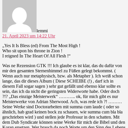
sagt:
lemmi
21. April 2023 um 14:22 Uhr
„Yes It Is Bless (ed) From The Most High !
Who sit upon his throne in Zion !
I reigned In The Heart Of All Flesh !“
Was ne Rezension GTK !!! Ich glaube es ist klar, das du dafür von
mir den gesamten Sternenhimmel zu Füßen gelegt bekommst. (
Wenn auch nur metaphysisch, bzw. als Metapher ). Ich weiß schon
lange, das dir dieses Album ( Diese SCHEIBE (!) , darf ich in
diesem Fall sogar sagen ) sehr gut gefällt und ebenso klar sollte es
sein, das ich da nicht die geringsten Widerworte habe. Oder doch
?!? „Das einzige Meisterwerk“ ……….. ok, für mich gibt es nur
Meisterwerke von Adrian Sherwood. Ach, was rede ich ?! ………
Seine Werke sind Doctorarbeiten mit summa cum laude ( oder so
ähnlich, hab grad keinen bock zu schauen, wie summa cum bla bla
geschrieben wird ) und stellen jede Professur in den schatten. Mit
dem Dub Syndicate können seine Werke für mich die Bibel und den
Koran ersetzen. Wer brauch da noch Worte um den Sinn des Lebens