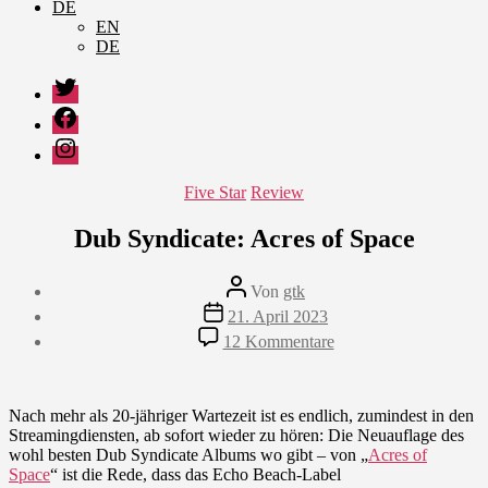
DE
EN
DE
Twitter
Facebook
Instagram
Kategorien
Five Star
Review
Dub Syndicate: Acres of Space
Beitragsautor
Von
gtk
Veröffentlichungsdatum
21. April 2023
zu
12 Kommentare
Dub
Syndicate:
Acres
of
Nach mehr als 20-jähriger Wartezeit ist es endlich, zumindest in den
Space
Streamingdiensten, ab sofort wieder zu hören: Die Neuauflage des
wohl besten Dub Syndicate Albums wo gibt – von „
Acres of
Space
“ ist die Rede, dass das Echo Beach-Label