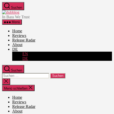
Zum
Suchen
Inhalt
dubblog
springen
In Bass We Trust
Menü
Home
Reviews
Release Radar
About
DE
EN
DE
Suchen
Suche
nach:
Suche
schließen
Menü schließen
Home
Reviews
Release Radar
About