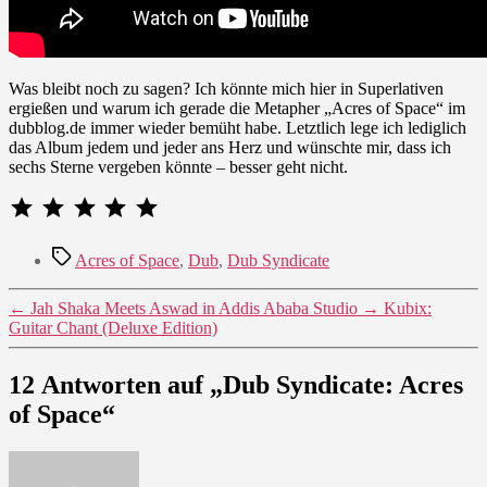
Was bleibt noch zu sagen? Ich könnte mich hier in Superlativen
ergießen und warum ich gerade die Metapher „Acres of Space“ im
dubblog.de immer wieder bemüht habe. Letztlich lege ich lediglich
das Album jedem und jeder ans Herz und wünschte mir, dass ich
sechs Sterne vergeben könnte – besser geht nicht.
⭐
⭐
⭐
⭐
⭐
Bewertung: 5 von 5.
Schlagwörter
Acres of Space
,
Dub
,
Dub Syndicate
←
Jah Shaka Meets Aswad in Addis Ababa Studio
→
Kubix:
Guitar Chant (Deluxe Edition)
12 Antworten auf „Dub Syndicate: Acres
of Space“
sagt: