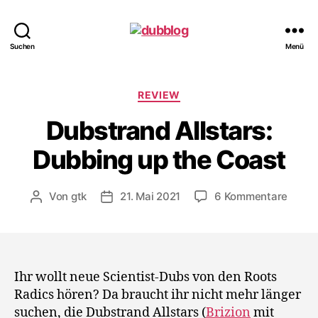
dubblog
Suchen
Menü
Kategorien
REVIEW
Dubstrand Allstars:
Dubbing up the Coast
zu
Von
gtk
21. Mai 2021
6 Kommentare
Beitragsautor
Veröffentlichungsdatum
Dubst
Allsta
Dubbi
up
the
Ihr wollt neue Scientist-Dubs von den Roots
Coast
Radics hören? Da braucht ihr nicht mehr länger
suchen, die Dubstrand Allstars (
Brizion
mit