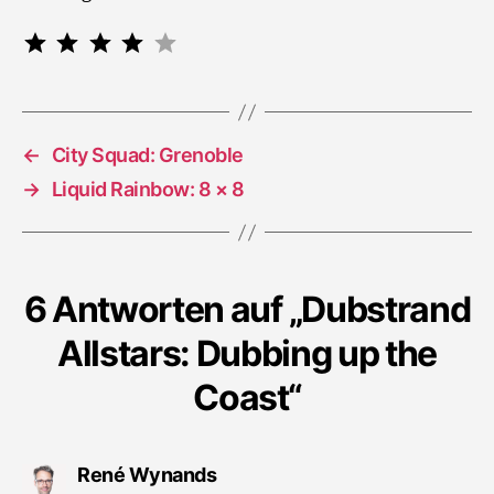
Bewertung: 4 von 5.
⭐
⭐
⭐
⭐
←
City Squad: Grenoble
→
Liquid Rainbow: 8 × 8
6 Antworten auf „Dubstrand
Allstars: Dubbing up the
Coast“
sagt:
René Wynands