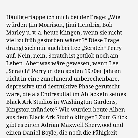
Perry
meets
Daniel
Häufig ertappe ich mich bei der Frage: „Wie
Boyle:
würden Jim Morrison, Jimi Hendrix, Bob
To
Marley u. v. a. heute klingen, wenn sie nicht
drive
viel zu früh gestorben wären?“ Diese Frage
the
drängt sich mir auch bei Lee „Scratch“ Perry
Dub
auf. Nein, nein, Scratch ist gottlob noch am
Starship
Leben. Aber was wäre gewesen, wenn Lee
through
the
„Scratch“ Perry in den späten 1970er Jahren
Horror
nicht in eine zunehmend unberechenbare,
Zone
depressive und destruktive Phase gerutscht
wäre, die als Endresultat im Abfackeln seines
Black Ark Studios in Washington Gardens,
Kingston mündete? Wie würden heute Alben
aus dem Black Ark Studio klingen? Zum Glück
gibt es einen Adrian Maxwell Sherwood und
einen Daniel Boyle, die noch die Fähigkeit