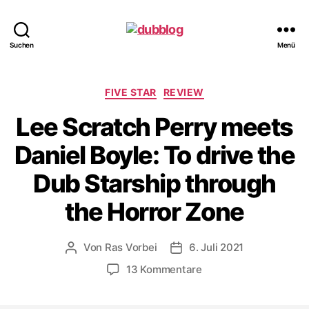
dubblog
Suchen
Menü
Kategorien
FIVE STAR
REVIEW
Lee Scratch Perry meets
Daniel Boyle: To drive the
Dub Starship through
the Horror Zone
Von
Ras Vorbei
6. Juli 2021
Beitragsautor
Veröffentlichungsdatum
zu
13 Kommentare
Lee
Scratch