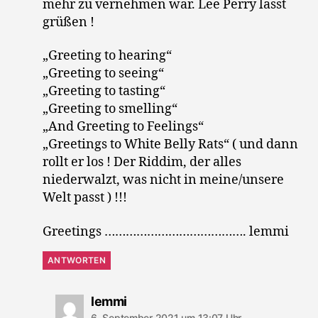
mehr zu vernehmen war. Lee Perry lässt
grüßen !
„Greeting to hearing“
„Greeting to seeing“
„Greeting to tasting“
„Greeting to smelling“
„And Greeting to Feelings“
„Greetings to White Belly Rats“ ( und dann
rollt er los ! Der Riddim, der alles
niederwalzt, was nicht in meine/unsere
Welt passt ) !!!
Greetings …………………………………. lemmi
ANTWORTEN
sagt:
lemmi
6. September 2021 um 13:07 Uhr