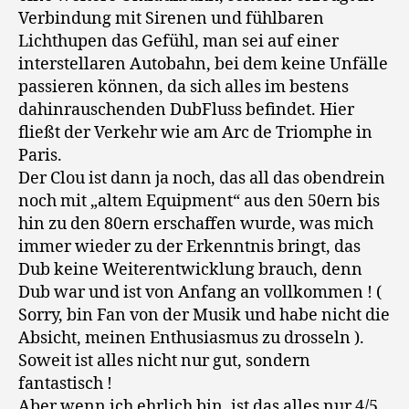
Verbindung mit Sirenen und fühlbaren
Lichthupen das Gefühl, man sei auf einer
interstellaren Autobahn, bei dem keine Unfälle
passieren können, da sich alles im bestens
dahinrauschenden DubFluss befindet. Hier
fließt der Verkehr wie am Arc de Triomphe in
Paris.
Der Clou ist dann ja noch, das all das obendrein
noch mit „altem Equipment“ aus den 50ern bis
hin zu den 80ern erschaffen wurde, was mich
immer wieder zu der Erkenntnis bringt, das
Dub keine Weiterentwicklung brauch, denn
Dub war und ist von Anfang an vollkommen ! (
Sorry, bin Fan von der Musik und habe nicht die
Absicht, meinen Enthusiasmus zu drosseln ).
Soweit ist alles nicht nur gut, sondern
fantastisch !
Aber wenn ich ehrlich bin, ist das alles nur 4/5