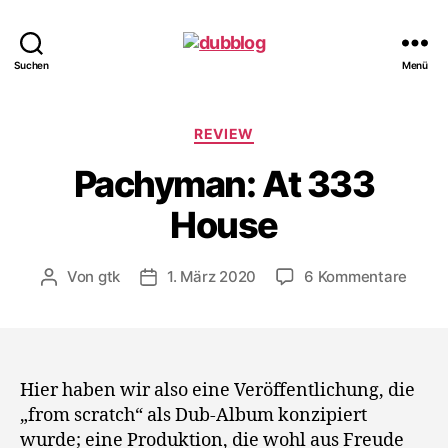
dubblog
Suchen
Menü
Kategorien
REVIEW
Pachyman: At 333
House
zu
Von
gtk
1. März 2020
6 Kommentare
Beitragsautor
Veröffentlichungsdatum
Pach
At
333
Hous
Hier haben wir also eine Veröffentlichung, die
„from scratch“ als Dub-Album konzipiert
wurde; eine Produktion, die wohl aus Freude