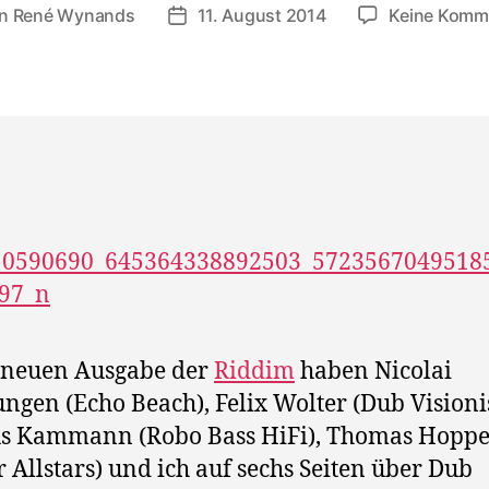
on
René Wynands
11. August 2014
Keine Komm
agsautor
Veröffentlichungsdatum
 neuen Ausgabe der
Riddim
haben Nicolai
ngen (Echo Beach), Felix Wolter (Dub Visionis
s Kammann (Robo Bass HiFi), Thomas Hopp
r Allstars) und ich auf sechs Seiten über Dub