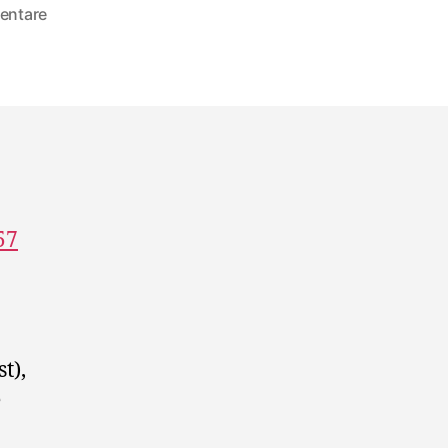
zu
entare
Riddim:
Dub
Conference
Special
t),
e