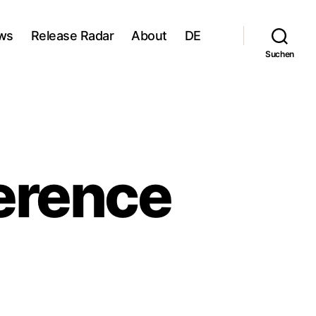
ws
Release Radar
About
DE
Suchen
erence