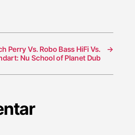
ch Perry Vs. Robo Bass HiFi Vs.
→
dart: Nu School of Planet Dub
entar