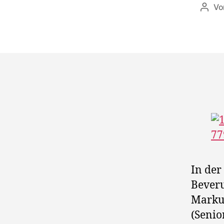
V
Beitr
In der
Beveru
Marku
(Senio