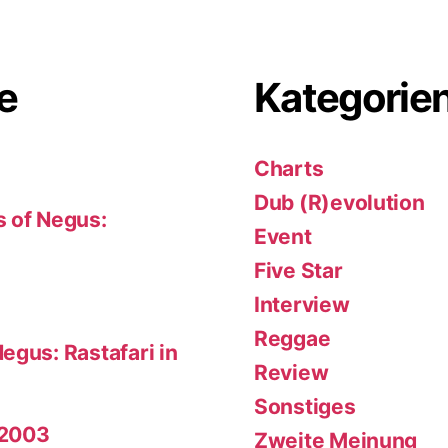
e
Kategorie
Charts
Dub (R)evolution
s of Negus:
Event
Five Star
Interview
Reggae
egus: Rastafari in
Review
Sonstiges
 2003
Zweite Meinung