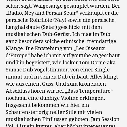
schon sagt, Walgesänge gesamplet wurden. Bei
„Radio, Ney and Persan Setar“ verknüpft er die
persische Rohrflöte (Nay) sowie die persische
Langhalslaute (Setar) geschickt mit dem
musikalischen Dub-Gerüst. Ich mag im Dub
ganz besonders solche ethnische, fremdartige
Klänge. Die Entstehung von „Les Oiseaux
d’Europe“ habe ich mir auf youtube angeschaut
und bin begeistert, wie locker Tom Dorne aka
Sumac Dub Vogelstimmen von einer Single
nimmt und in seinen Dub einbaut. Alles klingt
wie aus einem Guss. Und zum krönenden
Abschluss hören wir bei „Bass Température“
nochmal eine dubbige Violine erklingen.
Insgesamt bekommen wir hier ein
Schaufenster origineller Stile mit vielen
musikalischen Einflüssen geboten. Jam Session
Vol. 1 ist ein kurzes, aber höchst interessantes