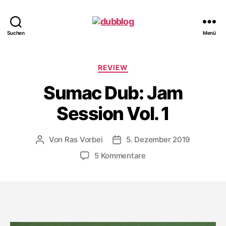
dubblog
Suchen
Menü
Kategorien
REVIEW
Sumac Dub: Jam
Session Vol. 1
Von
Ras Vorbei
5. Dezember 2019
Beitragsautor
Veröffentlichungsdatum
zu
5 Kommentare
Sumac
Dub:
Jam
Session
Vol.
1