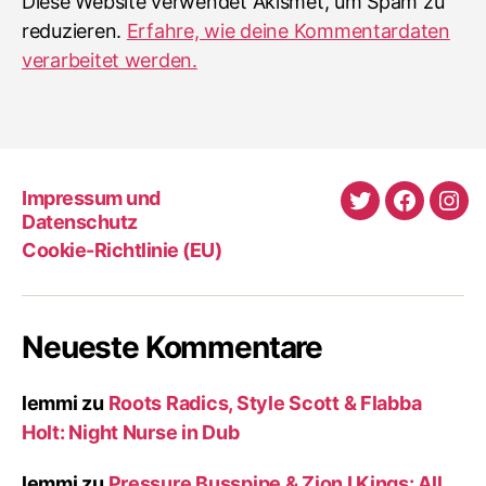
Diese Website verwendet Akismet, um Spam zu
reduzieren.
Erfahre, wie deine Kommentardaten
verarbeitet werden.
Impressum und
Twitter
Faceboo
Ins
Datenschutz
Cookie-Richtlinie (EU)
Neueste Kommentare
lemmi
zu
Roots Radics, Style Scott & Flabba
Holt: Night Nurse in Dub
lemmi
zu
Pressure Busspipe & Zion I Kings: All