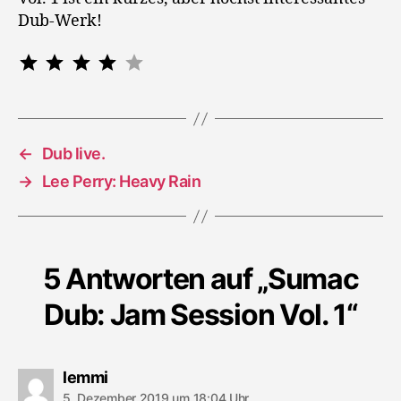
Dub-Werk!
Bewertung: 4 von 5.
⭐
⭐
⭐
⭐
←
Dub live.
→
Lee Perry: Heavy Rain
5 Antworten auf „Sumac
Dub: Jam Session Vol. 1“
sagt:
lemmi
5. Dezember 2019 um 18:04 Uhr