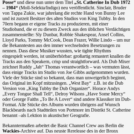
Posse“
und diese nun unter dem Titel
„St. Catherine In Dub 1972
– 1984“
(Moll-Selekta/Indigo) neu veröffentlicht. Sinclair, Bruder
von Tappa Zukie, war jahrelang die rechte Hand von Bunny Lee
und ist zurzeit Besitzer des alten Studios von King Tubby. In den
70ern begann er eigene Tracks zu produzieren, mit einer
Studioband, die er zu diesem Zweck aus den üblichen Verdächtigen
zusammenstellte: Sly Dunbar, Robbie Shakespear, Ansel Collins,
Lloyd Parks, Tommy McCook, Dean Frazer, Willie Lindo – um nur
die Bekanntesten aus den immer wechselnden Besetzungen zu
nennen. Dass diese Musiker wussten, wie tighte Rhythms
eingespielt werden, ist unüberhörbar: großartig remastert knallen die
Tracks aus den Speakern, crisp und straightforward. Als Dub Mixer
zeichnet Ruddy „Jah“ Thomas verantwortlich – was vermuten lässt,
dass einige Tracks im Studio von Joe Gibbs aufgenommen wurden.
Viele der Stücke sind so bekannt, dass man unweigerlich beginnt,
das Original im Kopf mitzusingen. „West Bay“ z.B. ist die Dub
Version von „King Tubby the Dub Organizer“. Horace Andys
„Every Tongue Shall Tell“, Delroy Wilsons „Have Some Mercy“
oder George Faiths „To Be A Lover“ sind andere Klassiker im Dub-
Format. Alle Stücke des Albums wurden übrigens auf Wunsch
Blackbeards nach Stadtteilen von Portmore im Distrikt St. Catherine
benannt –als Lektion in akustischer Geografie.
Bekanntermaßen arbeitet die Basic Channel Crew aus Berlin die
Wackies
-Archive auf. Das neuste Rerelease des in der Bronx