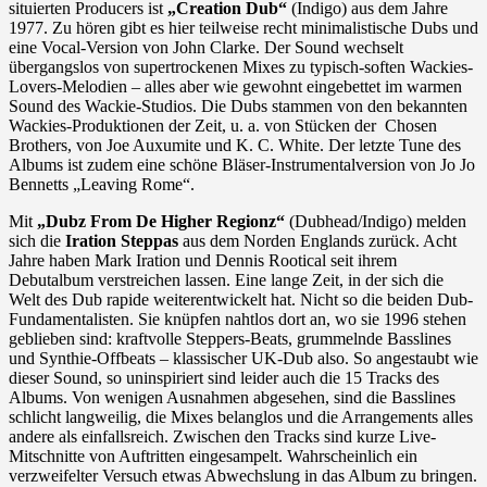
situierten Producers ist
„Creation Dub“
(Indigo) aus dem Jahre
1977. Zu hören gibt es hier teilweise recht minimalistische Dubs und
eine Vocal-Version von John Clarke. Der Sound wechselt
übergangslos von supertrockenen Mixes zu typisch-soften Wackies-
Lovers-Melodien – alles aber wie gewohnt eingebettet im warmen
Sound des Wackie-Studios. Die Dubs stammen von den bekannten
Wackies-Produktionen der Zeit, u. a. von Stücken der Chosen
Brothers, von Joe Auxumite und K. C. White. Der letzte Tune des
Albums ist zudem eine schöne Bläser-Instrumentalversion von Jo Jo
Bennetts „Leaving Rome“.
Mit
„Dubz From De Higher Regionz“
(Dubhead/Indigo) melden
sich die
Iration Steppas
aus dem Norden Englands zurück. Acht
Jahre haben Mark Iration und Dennis Rootical seit ihrem
Debutalbum verstreichen lassen. Eine lange Zeit, in der sich die
Welt des Dub rapide weiterentwickelt hat. Nicht so die beiden Dub-
Fundamentalisten. Sie knüpfen nahtlos dort an, wo sie 1996 stehen
geblieben sind: kraftvolle Steppers-Beats, grummelnde Basslines
und Synthie-Offbeats – klassischer UK-Dub also. So angestaubt wie
dieser Sound, so uninspiriert sind leider auch die 15 Tracks des
Albums. Von wenigen Ausnahmen abgesehen, sind die Basslines
schlicht langweilig, die Mixes belanglos und die Arrangements alles
andere als einfallsreich. Zwischen den Tracks sind kurze Live-
Mitschnitte von Auftritten eingesampelt. Wahrscheinlich ein
verzweifelter Versuch etwas Abwechslung in das Album zu bringen.