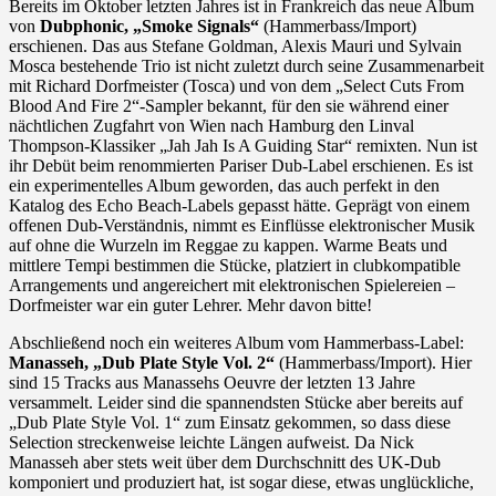
Bereits im Oktober letzten Jahres ist in Frankreich das neue Album
von
Dubphonic, „Smoke Signals“
(Hammerbass/Import)
erschienen. Das aus Stefane Goldman, Alexis Mauri und Sylvain
Mosca bestehende Trio ist nicht zuletzt durch seine Zusammenarbeit
mit Richard Dorfmeister (Tosca) und von dem „Select Cuts From
Blood And Fire 2“-Sampler bekannt, für den sie während einer
nächtlichen Zugfahrt von Wien nach Hamburg den Linval
Thompson-Klassiker „Jah Jah Is A Guiding Star“ remixten. Nun ist
ihr Debüt beim renommierten Pariser Dub-Label erschienen. Es ist
ein experimentelles Album geworden, das auch perfekt in den
Katalog des Echo Beach-Labels gepasst hätte. Geprägt von einem
offenen Dub-Verständnis, nimmt es Einflüsse elektronischer Musik
auf ohne die Wurzeln im Reggae zu kappen. Warme Beats und
mittlere Tempi bestimmen die Stücke, platziert in clubkompatible
Arrangements und angereichert mit elektronischen Spielereien –
Dorfmeister war ein guter Lehrer. Mehr davon bitte!
Abschließend noch ein weiteres Album vom Hammerbass-Label:
Manasseh, „Dub Plate Style Vol. 2“
(Hammerbass/Import). Hier
sind 15 Tracks aus Manassehs Oeuvre der letzten 13 Jahre
versammelt. Leider sind die spannendsten Stücke aber bereits auf
„Dub Plate Style Vol. 1“ zum Einsatz gekommen, so dass diese
Selection streckenweise leichte Längen aufweist. Da Nick
Manasseh aber stets weit über dem Durchschnitt des UK-Dub
komponiert und produziert hat, ist sogar diese, etwas unglückliche,