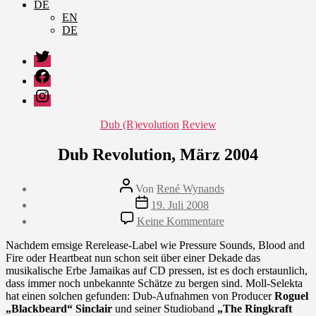
DE
EN
DE
Twitter
Facebook
Instagram
Kategorien
Dub (R)evolution
Review
Dub Revolution, März 2004
Beitragsautor
Von
René Wynands
Veröffentlichungsdatum
19. Juli 2008
zu
Keine Kommentare
Dub
Revolution,
Nachdem emsige Rerelease-Label wie Pressure Sounds, Blood and
März
Fire oder Heartbeat nun schon seit über einer Dekade das
2004
musikalische Erbe Jamaikas auf CD pressen, ist es doch erstaunlich,
dass immer noch unbekannte Schätze zu bergen sind. Moll-Selekta
hat einen solchen gefunden: Dub-Aufnahmen von Producer
Roguel
„Blackbeard“ Sinclair
und seiner Studioband
„The Ringkraft