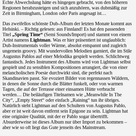
Echte Abwechslung hätte es hingegen gebracht, von den höheren
Regionen herabzusteigen und sich anzuhören, was dubmäßig zur
Zeit in Birmingham, London oder Paris angesagt ist…
Das zweifellos schönste Dub-Album der letzten Monate kommt aus
Helsinki. – Richtig gelesen: aus Finnland! Es hat den passenden
Titel
„Spring Time“
(Semi Sounds/Import) und stammt von einem
Artist namens
Lightman
. Was er hier präsentiert ist unglaublich:
Dub-Instrumentals voller Wärme, absolut entspannt und zugleich
ungemein groovy. Mit wundervollen Melodien garniert, die im Stile
Augustus Pablos auf einer Melodika gespielt werden. Schlichtweg
fantastisch. Jedes Instrument des Albums wird von Lightman selbst
gespielt und zu sensiblen Kompositionen arrangiert, die von einer
melancholischen Poesie durchwirkt sind, die perfekt nach
Skandinavien passt. Sie evoziert Bilder von regennassen Wäldern,
in denen die Sonne durch die Blätter funkelt, oder von warmen
Tagen, die auf der Terrasse einer einsamen Hütte verbracht
werden… Die beiläufigen Titelnamen wie „Meanwhile In The
City“, „Empty Street“ oder einfach „Raining“ tun ihr übriges.
Natürlich steht Lightman auf den Schultern von Augustus Pablo,
aber er ist weit davon entfernt sein Epigone zu sein. Lightman hat
eine originäre Qualität, mit der er Pablo sogar übertrifft.
Absurderweise ist dieses Album nur über Import zu bekommen –
aber wie so oft liegt das Gute jenseits des Mainstream.