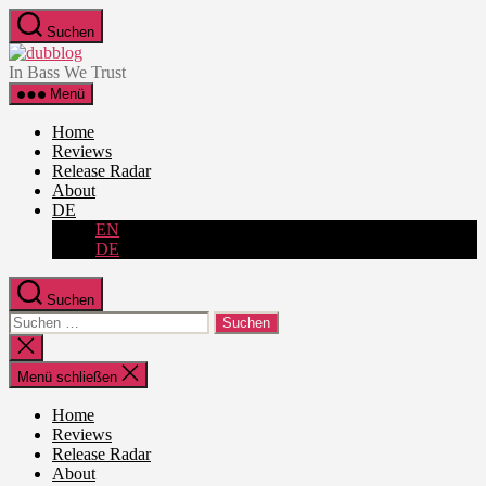
Zum
Suchen
Inhalt
dubblog
springen
In Bass We Trust
Menü
Home
Reviews
Release Radar
About
DE
EN
DE
Suchen
Suche
nach:
Suche
schließen
Menü schließen
Home
Reviews
Release Radar
About