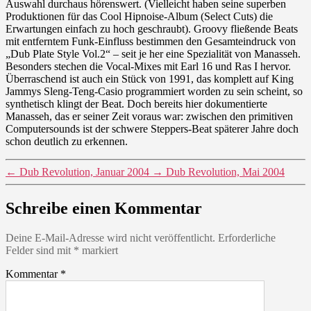
Auswahl durchaus hörenswert. (Vielleicht haben seine superben
Produktionen für das Cool Hipnoise-Album (Select Cuts) die
Erwartungen einfach zu hoch geschraubt). Groovy fließende Beats
mit entferntem Funk-Einfluss bestimmen den Gesamteindruck von
„Dub Plate Style Vol.2“ – seit je her eine Spezialität von Manasseh.
Besonders stechen die Vocal-Mixes mit Earl 16 und Ras I hervor.
Überraschend ist auch ein Stück von 1991, das komplett auf King
Jammys Sleng-Teng-Casio programmiert worden zu sein scheint, so
synthetisch klingt der Beat. Doch bereits hier dokumentierte
Manasseh, das er seiner Zeit voraus war: zwischen den primitiven
Computersounds ist der schwere Steppers-Beat späterer Jahre doch
schon deutlich zu erkennen.
←
Dub Revolution, Januar 2004
→
Dub Revolution, Mai 2004
Schreibe einen Kommentar
Deine E-Mail-Adresse wird nicht veröffentlicht.
Erforderliche
Felder sind mit
*
markiert
Kommentar
*