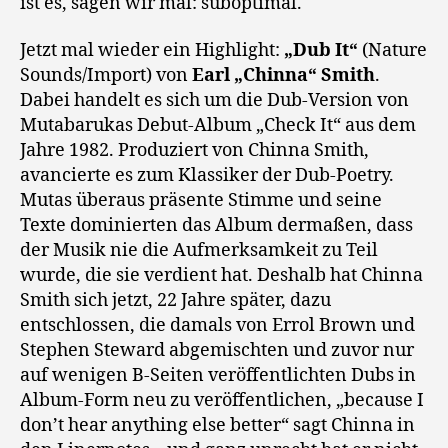
ist es, sagen wir mal: suboptimal.
Jetzt mal wieder ein Highlight:
„Dub It“
(Nature
Sounds/Import) von
Earl „Chinna“ Smith
.
Dabei handelt es sich um die Dub-Version von
Mutabarukas Debut-Album „Check It“ aus dem
Jahre 1982. Produziert von Chinna Smith,
avancierte es zum Klassiker der Dub-Poetry.
Mutas überaus präsente Stimme und seine
Texte dominierten das Album dermaßen, dass
der Musik nie die Aufmerksamkeit zu Teil
wurde, die sie verdient hat. Deshalb hat Chinna
Smith sich jetzt, 22 Jahre später, dazu
entschlossen, die damals von Errol Brown und
Stephen Steward abgemischten und zuvor nur
auf wenigen B-Seiten veröffentlichten Dubs in
Album-Form neu zu veröffentlichen, „because I
don’t hear anything else better“ sagt Chinna in