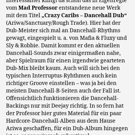
Interessanter klingt da schon das in Eigenregie
vom
Mad Professor
entstandene neue Werk
mit dem Titel
„Crazy Caribs – Dancehall Dub“
(Ariwa/Sanctuary/Rough Trade). Hier hat der
Dub-Meister sich mal an Dancehall-Rhythms
gewagt, eingespielt u. a. von Mafia & Fluxy und
Sly & Robbie. Damit kommt er den aktuellen
Dancehall-Sounds zwar einigermaßen nahe,
aber Spielraum für einen irgendwie gearteten
Dub-Mix bleibt kaum. Auch will sich bei den
typischen Interruptus-Ryhthmen auch kein
richtiger Groove einstellen – was ja bei den
meisten Dancehall-B-Seiten auch der Fall ist.
Offensichtlich funktionieren die Dancehall-
Backings nur mit Deejay richtig. In so fern hat
der Professor hier gutes Material für ein paar
Hardcore-Dancehall-Alben aus dem Hause
Ariwa geschaffen, für ein Dub-Album hingegen