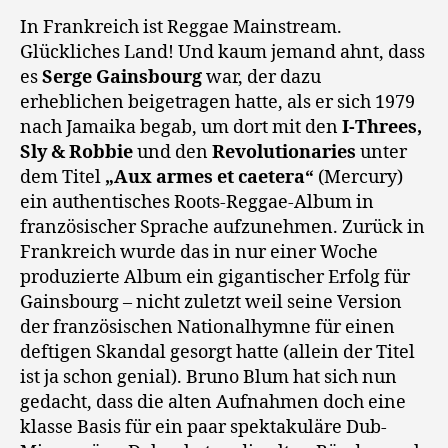
In Frankreich ist Reggae Mainstream.
Glückliches Land! Und kaum jemand ahnt, dass
es
Serge Gainsbourg
war, der dazu
erheblichen beigetragen hatte, als er sich 1979
nach Jamaika begab, um dort mit den
I-Threes,
Sly & Robbie
und den
Revolutionaries
unter
dem Titel
„Aux armes et caetera“
(Mercury)
ein authentisches Roots-Reggae-Album in
französischer Sprache aufzunehmen. Zurück in
Frankreich wurde das in nur einer Woche
produzierte Album ein gigantischer Erfolg für
Gainsbourg – nicht zuletzt weil seine Version
der französischen Nationalhymne für einen
deftigen Skandal gesorgt hatte (allein der Titel
ist ja schon genial). Bruno Blum hat sich nun
gedacht, dass die alten Aufnahmen doch eine
klasse Basis für ein paar spektakuläre Dub-