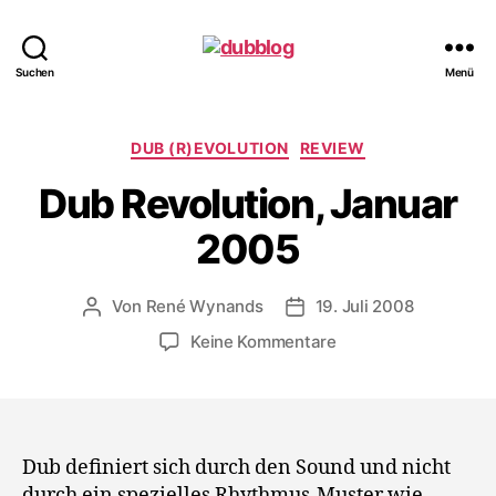
dubblog
Suchen
Menü
Kategorien
DUB (R)EVOLUTION
REVIEW
Dub Revolution, Januar
2005
Von
René Wynands
19. Juli 2008
Beitragsautor
Veröffentlichungsdatum
zu
Keine Kommentare
Dub
Revolution,
Januar
2005
Dub definiert sich durch den Sound und nicht
durch ein spezielles Rhythmus-Muster wie