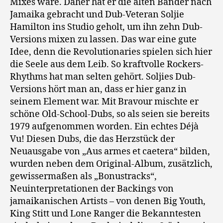
Mixes wäre. Daher hat er die alten Bänder nach
Jamaika gebracht und Dub-Veteran Soljie
Hamilton ins Studio geholt, um ihn zehn Dub-
Versions mixen zu lassen. Das war eine gute
Idee, denn die Revolutionaries spielen sich hier
die Seele aus dem Leib. So kraftvolle Rockers-
Rhythms hat man selten gehört. Soljies Dub-
Versions hört man an, dass er hier ganz in
seinem Element war. Mit Bravour mischte er
schöne Old-School-Dubs, so als seien sie bereits
1979 aufgenommen worden. Ein echtes Déjà
Vu! Diesen Dubs, die das Herzstück der
Neuausgabe von „Aus armes et caetera“ bilden,
wurden neben dem Original-Album, zusätzlich,
gewissermaßen als „Bonustracks“,
Neuinterpretationen der Backings von
jamaikanischen Artists – von denen Big Youth,
King Stitt und Lone Ranger die Bekanntesten