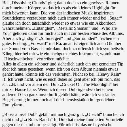
Bei „Dissolving Clouds“ ging dann doch so ein gewisses Raunen
durch meinen Körper, so das ich es als ein kleines Highlight für
mich bewerten kann. Die von der indischen Musik inspirierten
Soundelemte verzaubern mich auch immer wieder und bei „Sugar“
glaube ich doch tatsächlich wieder so etwas wie ein Akkordeon
wahrzunehmen. „Entangled“, „Metallic Shaman“ und „Who are
You“ gehören dann für mich auch mit zur besten Phase des Albums.
Aber auch „Indigo“ „Submerged“ und „Surrounded“ machen ein
gutes Feeling. „Vorward“ mit Razaman ist eigentlich auch Ok aber
der Sound vom Bass ist mir dann doch zu offensichtlich synthetisch.
Klingt hier bei mir wie ein nachgemachtes Instrument, womit man
„Hirschweibchen“ vertreiben möchte.
Alles in allem ein schöner und sicherlich auch ein gut gemeinter Tip
aber ich muss gestehen, wenn ich von dem Album niemals etwas
gehört hätte, könnte ich das verkraften. Nicht so bei „Heavy Rain“
!!! Ich weiß nicht, wie es euch dabei so geht aber ich bin froh, das
ich z.B. und vor allem den Dub „Cricket On The Moonlight“ bei
mir zu Hause habe. Wenn ich diesen Dub irgendwo bei einem
anderen DJ so ganz unverhofft gehört hätte, wäre ich vor lauter
Begeisterung immer noch auf der Intensivstation in irgendeiner
Funnyfarm.
„Bloss a bissl Dub“ gefällt mir auch ganz gut. „Obacht“ brauche ich
nicht und „La Brass Banda“ In Dub hat meine fundierten Vorurteile
gegen diese band nur bestätigt. Für mich ist das ne bayerische