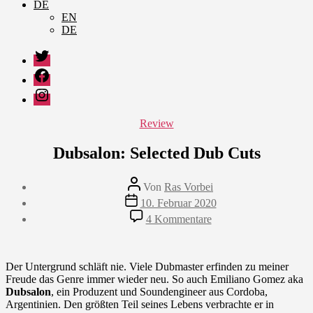
DE
EN
DE
Twitter
Facebook
Instagram
Kategorien
Review
Dubsalon: Selected Dub Cuts
Beitragsautor
Von
Ras Vorbei
Veröffentlichungsdatum
10. Februar 2020
zu
4 Kommentare
Dubsalon:
Selected
Dub
Cuts
Der Untergrund schläft nie. Viele Dubmaster erfinden zu meiner
Freude das Genre immer wieder neu. So auch Emiliano Gomez aka
Dubsalon
, ein Produzent und Soundengineer aus Cordoba,
Argentinien. Den größten Teil seines Lebens verbrachte er in