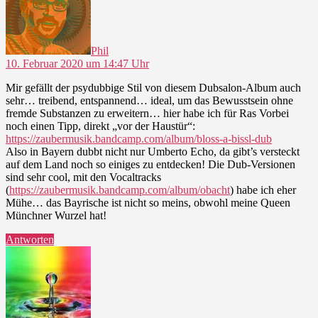
Phil
10. Februar 2020 um 14:47 Uhr
Mir gefällt der psydubbige Stil von diesem Dubsalon-Album auch
sehr… treibend, entspannend… ideal, um das Bewusstsein ohne
fremde Substanzen zu erweitern… hier habe ich für Ras Vorbei
noch einen Tipp, direkt „vor der Haustür“:
https://zaubermusik.bandcamp.com/album/bloss-a-bissl-dub
Also in Bayern dubbt nicht nur Umberto Echo, da gibt’s versteckt
auf dem Land noch so einiges zu entdecken! Die Dub-Versionen
sind sehr cool, mit den Vocaltracks
(
https://zaubermusik.bandcamp.com/album/obacht
) habe ich eher
Mühe… das Bayrische ist nicht so meins, obwohl meine Queen
Münchner Wurzel hat!
Antworten
sagt: