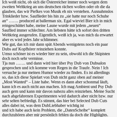
Ich weiß nicht, ob sich die Österreicher immer noch wegen dem
zweiten Weltkrieg an uns deutschen rächen wollen oder ob die da
glauben, das wir Piefkes von Musik eh nix verstehen. Ausnahmslos
Trinklieder bzw. Sauflieder bis hin zu „sie hatte nur noch Schuhe
an“ ……. produced at ballerman six. Egal wieviel Bier ich in mich
reingeschüttet habe, meine Laune wurde mit jedem „neuen“
Sauflied immer schlechter. Am liebsten hätte ich sofort den dritten
Weltkrieg ausgerufen. Eigentlich, weiß ich ja, was mich da erwartet
aber es wird jedes Jahr schlimmer.
Wie gut, das ich mir dann spät Abends wenigstens noch ein paar
Dubs auf Kopfhörer reinziehen konnte.
Umso schöner ist es wieder hier zu sein, obwohl ich die Skipisten
doch noch sehr vermisse.
Tja nun ……. und dann wird hier über Psy Dub von Dubsalon
gesprochen und ich komme vom Regen in die Traufe. Nein ! Ich
versuche ja nur meinen Humor wieder zu finden. Es ist allerdings
so, das ich diese Spielart von Dub nicht ganz oben auf meiner
„Most Wanted“ – Liste habe. Wenn es dann aber schonmal läuft,
kann ich es auch nicht aus machen. Ich mag Ambient und Psy Dub
auch gern und kann mir davon nahezu alles reinziehen. Meine Sucht
nach abgefahrenen Experimenten wird dadurch aber nicht bzw. nur
sehr selten befriedigt. Es stimmt, das hier bei Selected Dub Cuts
alles dabei ist, was dem DubLiebhaber wichtig ist
und ich habe auch kein Problem, die „DatenScheibe“ komplett
durchzuhören aber mir persönlich fehlen da doch die Highlights.