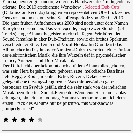
Europa, bevorzugt London, wo er das Handwerk des Toningenieurs
erlernte. Die 2019 erschienene Workshow „
Selected Dub Cuts
“
(Dubmission Records) bringt einen repräsentativen Überblick seines
Oeuvres und umspannt seine Schaffensperiode von 2009 – 2019.
Die ganz frühen Aufnahmen aus 2009 sind noch unter dem Namen
Raroyloco erschienen. Das vorliegende, knapp zwei Stunden (23
Tracks) lange Album, begeistert mich seit Tagen. Wir hören den
Sound Jamaikas in alter Dub-Tradition, sowie ein breites Spektrum
verschiedener Stile, Tempi und Vocal-Hooks. Im Grunde ist das
Album eher im Psydub oder Ambient-Dub zu verorten, einer Fusion
der elektronischen Musik, die ihre Wurzeln tief in psychedelischer
Trance, Ambient- und Dub-Musik hat.
Der Dub-Liebhaber bekommt auch auf dem Album alles geboten,
was sein Herz begehrt. Dazu gehören satte, melodische Basslines,
tiefe Reggae-Roots, reichlich Echo, Reverb, Delay sowie
gelegentliche Gesangs-Fragmente. Was mir persönlich ganz
besonders am Psydub gefällt, sind die sehr stark von der indischen
Musik beeinflussten Sound-Elemente. Wenn eine Sitar und Tablas
erklingen, bin ich hin und weg. Summa summarum kann ich dem
ersten Track des Albums nur beipflichten, this workshow is
„properly rolled“.
⭐
⭐
⭐
⭐
Bewertung: 4 von 5.