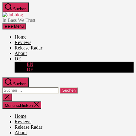
Zum
Suchen
Inhalt
dubblog
springen
In Bass We Trust
Menü
Home
Reviews
Release Radar
About
DE
EN
DE
Suchen
Suche
nach:
Suche
schließen
Menü schließen
Home
Reviews
Release Radar
About