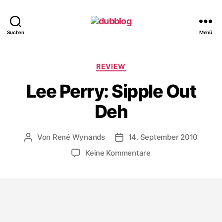
dubblog
Suchen
Menü
Kategorien
REVIEW
Lee Perry: Sipple Out
Deh
Von
René Wynands
14. September 2010
Beitragsautor
Veröffentlichungsdatum
zu
Keine Kommentare
Lee
Perry:
Sipple
Out
Deh