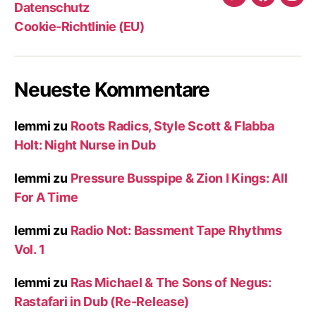
Twitter
Faceboo
Ins
Datenschutz
Cookie-Richtlinie (EU)
Neueste Kommentare
lemmi
zu
Roots Radics, Style Scott & Flabba
Holt: Night Nurse in Dub
lemmi
zu
Pressure Busspipe & Zion I Kings: All
For A Time
lemmi
zu
Radio Not: Bassment Tape Rhythms
Vol. 1
lemmi
zu
Ras Michael & The Sons of Negus:
Rastafari in Dub (Re-Release)