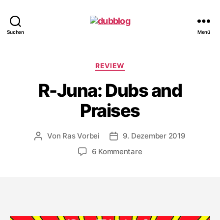
dubblog
Suchen
Menü
Kategorien
REVIEW
R-Juna: Dubs and
Praises
Von
Ras Vorbei
9. Dezember 2019
Beitragsautor
Veröffentlichungsdatum
zu
6 Kommentare
R-
Juna:
Dubs
and
Praises