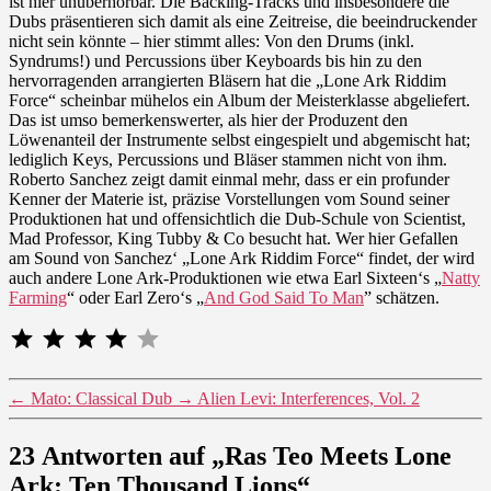
ist hier unüberhörbar. Die Backing-Tracks und insbesondere die
Dubs präsentieren sich damit als eine Zeitreise, die beeindruckender
nicht sein könnte – hier stimmt alles: Von den Drums (inkl.
Syndrums!) und Percussions über Keyboards bis hin zu den
hervorragenden arrangierten Bläsern hat die „Lone Ark Riddim
Force“ scheinbar mühelos ein Album der Meisterklasse abgeliefert.
Das ist umso bemerkenswerter, als hier der Produzent den
Löwenanteil der Instrumente selbst eingespielt und abgemischt hat;
lediglich Keys, Percussions und Bläser stammen nicht von ihm.
Roberto Sanchez zeigt damit einmal mehr, dass er ein profunder
Kenner der Materie ist, präzise Vorstellungen vom Sound seiner
Produktionen hat und offensichtlich die Dub-Schule von Scientist,
Mad Professor, King Tubby & Co besucht hat. Wer hier Gefallen
am Sound von Sanchez‘ „Lone Ark Riddim Force“ findet, der wird
auch andere Lone Ark-Produktionen wie etwa Earl Sixteen‘s „
Natty
Farming
“ oder Earl Zero‘s „
And God Said To Man
” schätzen.
⭐
⭐
⭐
⭐
Bewertung: 4 von 5.
←
Mato: Classical Dub
→
Alien Levi: Interferences, Vol. 2
23 Antworten auf „Ras Teo Meets Lone
Ark: Ten Thousand Lions“