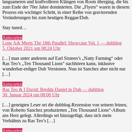
langsameren und kraftvolleren Klängen von Roots überging, die bis
zum Ende der 70er Jahre dominierten. Die „Flyers“ waren in diesem
Prozess ein wichtiger Schritt, in einer Reihe von gravierenden
Veränderungen bis zum heutigen Reggae/Dub.
Stay tuned…
Antworten
sagt:
Lone Ark Meets The 18th Parallel: Showcase Vol. 1 — dubblog
5. Oktober 2021 um 08:24 Uhr
[…] man unter anderem auf Earl Sixteen’s „Natty Farming“ oder
Ras Teo’s „Ten Thousand Lions“ nachhören kann, inklusive
wunderbar-erdiger Dub Versionen. Nun ist Sanchez aber nicht nur
[…]
Antworten
sagt:
Ras Teo & I David: Bredda Daniel in Dub — dubblog
30. Januar 2024 um 08:00 Uhr
[…] geneigten Leser sei die dubblog-Rezension von seinem feinen,
von Roberto Sanchez produzierten „Ten Thousand Lions“-Album
ans Herz gelegt. Allerdings sei hinzugefügt, dass sich mein
Verhältnis zu Ras Teo’s […]
Antworten