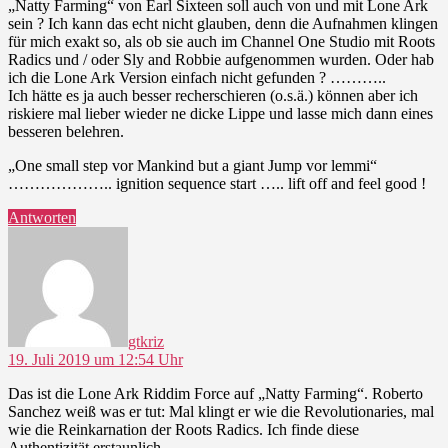
„Natty Farming“ von Earl Sixteen soll auch von und mit Lone Ark
sein ? Ich kann das echt nicht glauben, denn die Aufnahmen klingen
für mich exakt so, als ob sie auch im Channel One Studio mit Roots
Radics und / oder Sly and Robbie aufgenommen wurden. Oder hab
ich die Lone Ark Version einfach nicht gefunden ? ………..
Ich hätte es ja auch besser recherschieren (o.s.ä.) können aber ich
riskiere mal lieber wieder ne dicke Lippe und lasse mich dann eines
besseren belehren.
„One small step vor Mankind but a giant Jump vor lemmi“
……………….. ignition sequence start ….. lift off and feel good !
Antworten
sagt:
gtkriz
19. Juli 2019 um 12:54 Uhr
Das ist die Lone Ark Riddim Force auf „Natty Farming“. Roberto
Sanchez weiß was er tut: Mal klingt er wie die Revolutionaries, mal
wie die Reinkarnation der Roots Radics. Ich finde diese
Authentizität erstaunlich.