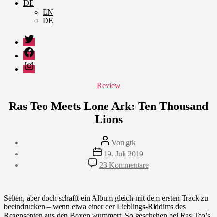
DE
EN
DE
Twitter
Facebook
Instagram
Kategorien
Review
Ras Teo Meets Lone Ark: Ten Thousand
Lions
Beitragsautor
Von
gtk
Veröffentlichungsdatum
19. Juli 2019
zu
23 Kommentare
Ras
Teo
Meets
Lone
Selten, aber doch schafft ein Album gleich mit dem ersten Track zu
Ark:
beeindrucken – wenn etwa einer der Lieblings-Riddims des
Ten
Rezensenten aus den Boxen wummert. So geschehen bei Ras Teo’s