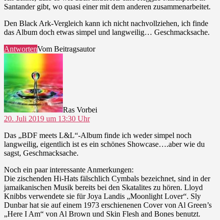
Santander gibt, wo quasi einer mit dem anderen zusammenarbeitet.
Den Black Ark-Vergleich kann ich nicht nachvollziehen, ich finde
das Album doch etwas simpel und langweilig… Geschmacksache.
Antworten
Vom Beitragsautor
sagt:
Ras Vorbei
20. Juli 2019 um 13:30 Uhr
Das „BDF meets L&L“-Album finde ich weder simpel noch
langweilig, eigentlich ist es ein schönes Showcase….aber wie du
sagst, Geschmacksache.
Noch ein paar interessante Anmerkungen:
Die zischenden Hi-Hats fälschlich Cymbals bezeichnet, sind in der
jamaikanischen Musik bereits bei den Skatalites zu hören. Lloyd
Knibbs verwendete sie für Joya Landis „Moonlight Lover“. Sly
Dunbar hat sie auf einem 1973 erschienenen Cover von Al Green’s
„Here I Am“ von Al Brown und Skin Flesh and Bones benutzt.