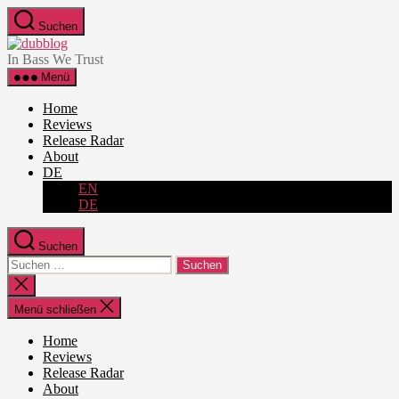
Zum
Suchen
Inhalt
dubblog
springen
In Bass We Trust
Menü
Home
Reviews
Release Radar
About
DE
EN
DE
Suchen
Suche
nach:
Suche
schließen
Menü schließen
Home
Reviews
Release Radar
About