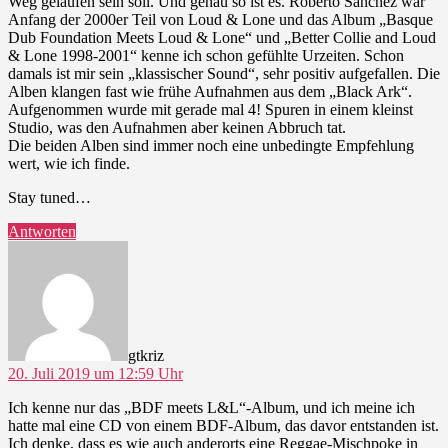
Weg gelaufen sein soll. Und genau so ist es. Roberto Sanchez war
Anfang der 2000er Teil von Loud & Lone und das Album „Basque
Dub Foundation Meets Loud & Lone“ und „Better Collie and Loud
& Lone 1998-2001“ kenne ich schon gefühlte Urzeiten. Schon
damals ist mir sein „klassischer Sound“, sehr positiv aufgefallen. Die
Alben klangen fast wie frühe Aufnahmen aus dem „Black Ark“.
Aufgenommen wurde mit gerade mal 4! Spuren in einem kleinst
Studio, was den Aufnahmen aber keinen Abbruch tat.
Die beiden Alben sind immer noch eine unbedingte Empfehlung
wert, wie ich finde.
Stay tuned…
Antworten
sagt:
gtkriz
20. Juli 2019 um 12:59 Uhr
Ich kenne nur das „BDF meets L&L“-Album, und ich meine ich
hatte mal eine CD von einem BDF-Album, das davor entstanden ist.
Ich denke, dass es wie auch anderorts eine Reggae-Mischpoke in