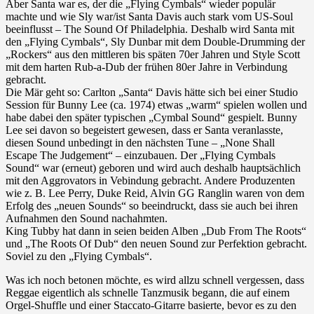
Aber Santa war es, der die „Flying Cymbals“ wieder populär
machte und wie Sly war/ist Santa Davis auch stark vom US-Soul
beeinflusst – The Sound Of Philadelphia. Deshalb wird Santa mit
den „Flying Cymbals“, Sly Dunbar mit dem Double-Drumming der
„Rockers“ aus den mittleren bis späten 70er Jahren und Style Scott
mit dem harten Rub-a-Dub der frühen 80er Jahre in Verbindung
gebracht.
Die Mär geht so: Carlton „Santa“ Davis hätte sich bei einer Studio
Session für Bunny Lee (ca. 1974) etwas „warm“ spielen wollen und
habe dabei den später typischen „Cymbal Sound“ gespielt. Bunny
Lee sei davon so begeistert gewesen, dass er Santa veranlasste,
diesen Sound unbedingt in den nächsten Tune – „None Shall
Escape The Judgement“ – einzubauen. Der „Flying Cymbals
Sound“ war (erneut) geboren und wird auch deshalb hauptsächlich
mit den Aggrovators in Vebindung gebracht. Andere Produzenten
wie z. B. Lee Perry, Duke Reid, Alvin GG Ranglin waren von dem
Erfolg des „neuen Sounds“ so beeindruckt, dass sie auch bei ihren
Aufnahmen den Sound nachahmten.
King Tubby hat dann in seien beiden Alben „Dub From The Roots“
und „The Roots Of Dub“ den neuen Sound zur Perfektion gebracht.
Soviel zu den „Flying Cymbals“.
Was ich noch betonen möchte, es wird allzu schnell vergessen, dass
Reggae eigentlich als schnelle Tanzmusik begann, die auf einem
Orgel-Shuffle und einer Staccato-Gitarre basierte, bevor es zu den