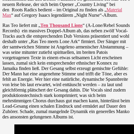
Thousand
neuem Release, der sich beim Opener „Country Living” bei
Lions
den Roots Radics bedient – im Original zu finden als „
Material
Man
“ auf Gregory Isaacs legendärem „Night Nurse“-Album.
Ras Teo liefert mit „
Ten Thousand Lions
“ (A-Lone/Rebel Sounds
Records) ein massives Doppel-Album ab, das neben zwölf Vocal-
Tracks auch die entsprechenden Dub Versions präsentiert und wohl
deshalb unter „Ras Teo meets Lone Ark“ firmiert. Der Sänger mit
der samtweichen Stimme ist Angeleno armenischer Abstammung –
was seine mitunter zutiefst spirituellen, im breiten Patois
vorgetragenen Texte in einem etwas seltsamen Licht erscheinen
lassen, zumal sich kein entsprechender ethnischer Konnex zu
Jamaika finden ließ. Der Gesang selbst erzeugt gemischte Gefühle:
Der Mann hat eine angenehme Stimme und trifft die Töne, aber es
fehlt an Energie. Wer hier eine natürliche, dynamische Spannbreite
von leise bis laut erwartet, wird enttäuscht werden – zu laut und
gleichförmig plätschert der Gesang dahin. Die Vocals sind zudem
produktionstechnisch stark komprimiert; was sich beim
mehrstimmigen Chorus durchaus gut machen kann, hinterlässt beim
Lead-Gesang einen schalen Eindruck und ermüdet auf Dauer den
Zuhörer. Schade, zumal mangelnde Dynamik ein generelles Manko
des ansonsten gelungenen Albums ist.