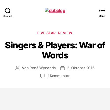
dubblog
Suchen
Menü
Kategorien
FIVE STAR
REVIEW
Singers & Players: War of
Words
Von
René Wynands
2. Oktober 2015
Beitragsautor
Veröffentlichungsdatum
zu
1 Kommentar
Singers
&
Players:
War
of
Words