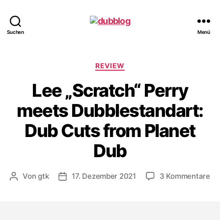
dubblog
Suchen
Menü
Kategorien
REVIEW
Lee „Scratch“ Perry
meets Dubblestandart:
Dub Cuts from Planet
Dub
zu
Von
gtk
17. Dezember 2021
3 Kommentare
Beitragsautor
Veröffentlichungsdatum
Le
„S
Pe
me