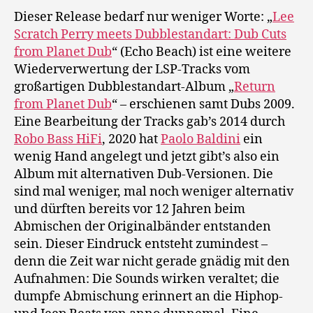
Du
Dieser Release bedarf nur weniger Worte: „
Lee
Du
Scratch Perry meets Dubblestandart: Dub Cuts
Cu
from Planet Dub
“ (Echo Beach) ist eine weitere
fr
Wiederverwertung der LSP-Tracks vom
Pl
großartigen Dubblestandart-Album „
Return
Du
from Planet Dub
“ – erschienen samt Dubs 2009.
Eine Bearbeitung der Tracks gab’s 2014 durch
Robo Bass HiFi
, 2020 hat
Paolo Baldini
ein
wenig Hand angelegt und jetzt gibt’s also ein
Album mit alternativen Dub-Versionen. Die
sind mal weniger, mal noch weniger alternativ
und dürften bereits vor 12 Jahren beim
Abmischen der Originalbänder entstanden
sein. Dieser Eindruck entsteht zumindest –
denn die Zeit war nicht gerade gnädig mit den
Aufnahmen: Die Sounds wirken veraltet; die
dumpfe Abmischung erinnert an die Hiphop-