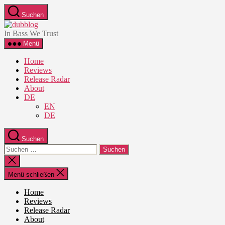
Zum
Suchen
Inhalt
dubblog
springen
In Bass We Trust
Menü
Home
Reviews
Release Radar
About
DE
EN
DE
Suchen
Suche
nach:
Suche
schließen
Menü schließen
Home
Reviews
Release Radar
About