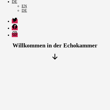
DE
EN
DE
Twitter
Facebook
Instagram
Willkommen in der Echokammer
Nach
unten
scrollen